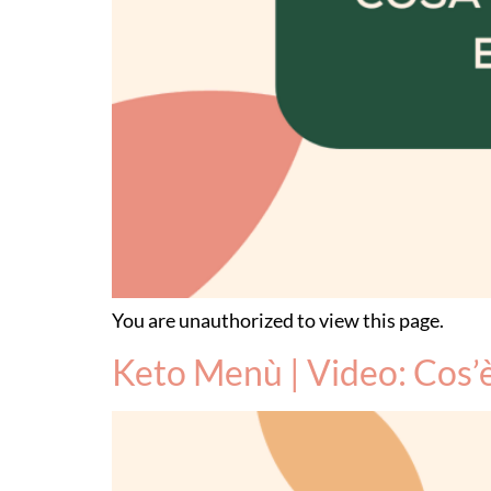
You are unauthorized to view this page.
Keto Menù | Video: Cos’è 