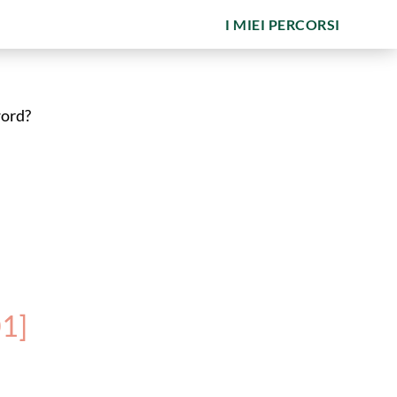
I MIEI PERCORSI
word?
01]