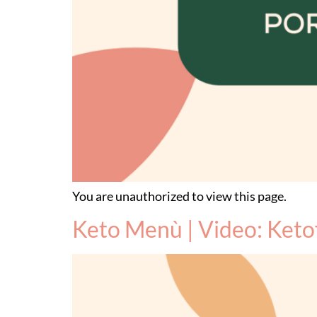
You are unauthorized to view this page.
Keto Menù | Video: Ketof