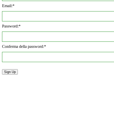
Email:*
Password:*
Conferma della password:*
Valore mancante
Privacy Policy
Cookie Policy
Termini e C
WellDelight SRL | Piazza IV Novem
IT13277510965 | N. REA: MI-2714471 | 