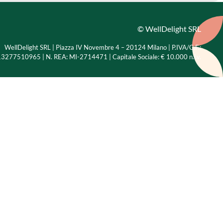
© WellDelight SRL
WellDelight SRL | Piazza IV Novembre 4 – 20124 Milano |
P.IVA/C.F.:
3277510965 | N. REA: MI-2714471 | Capitale Sociale: € 10.000 n.i.v.