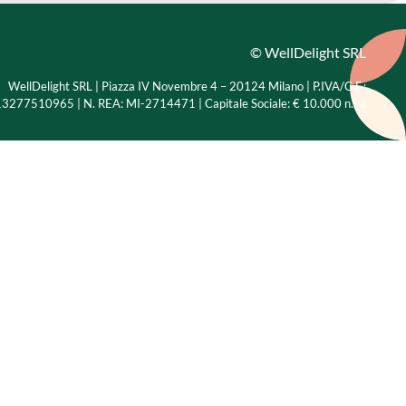
© WellDelight SRL
WellDelight SRL | Piazza IV Novembre 4 – 20124 Milano |
P.IVA/C.F.:
3277510965 | N. REA: MI-2714471 | Capitale Sociale: € 10.000 n.i.v.