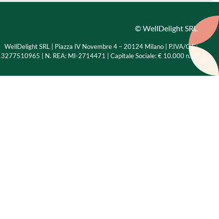
© WellDelight SRL
WellDelight SRL | Piazza IV Novembre 4 – 20124 Milano |
P.IVA/C.F.:
3277510965 | N. REA: MI-2714471 | Capitale Sociale: € 10.000 n.i.v.