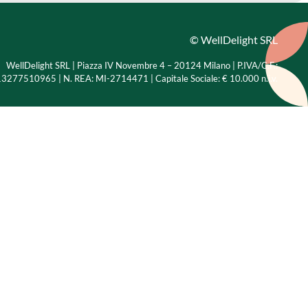
© WellDelight SRL
WellDelight SRL | Piazza IV Novembre 4 – 20124 Milano |
P.IVA/C.F.:
3277510965 | N. REA: MI-2714471 | Capitale Sociale: € 10.000 n.i.v.