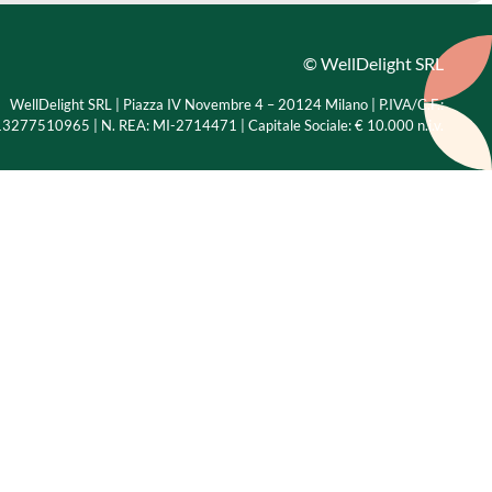
© WellDelight SRL
WellDelight SRL | Piazza IV Novembre 4 – 20124 Milano |
P.IVA/C.F.:
3277510965 | N. REA: MI-2714471 | Capitale Sociale: € 10.000 n.i.v.