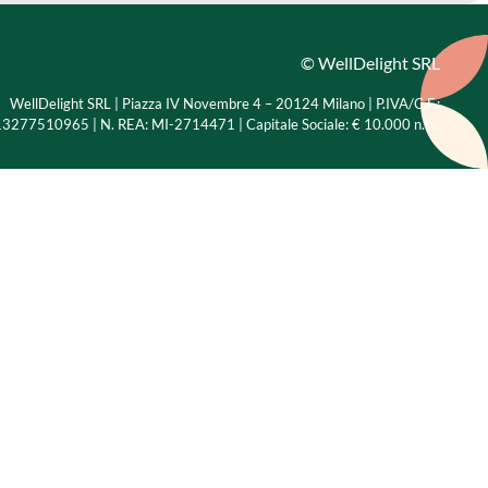
© WellDelight SRL
WellDelight SRL | Piazza IV Novembre 4 – 20124 Milano |
P.IVA/C.F.:
3277510965 | N. REA: MI-2714471 | Capitale Sociale: € 10.000 n.i.v.