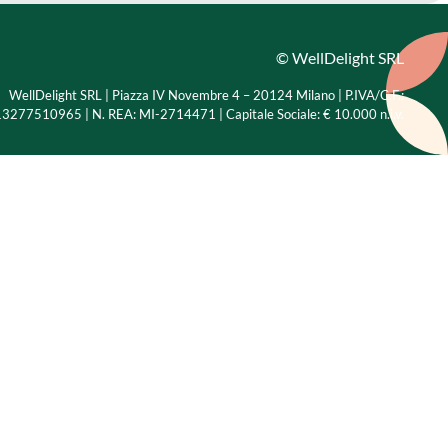
© WellDelight SRL
WellDelight SRL | Piazza IV Novembre 4 – 20124 Milano |
P.IVA/C.F.:
3277510965 | N. REA: MI-2714471 | Capitale Sociale: € 10.000 n.i.v.