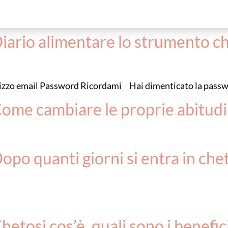
iario alimentare lo strumento ch
dirizzo email Password Ricordami Hai dimenticato la pass
Come cambiare le proprie abitudi
po quanti giorni si entra in chet
etosi cos’è, quali sono i benefic