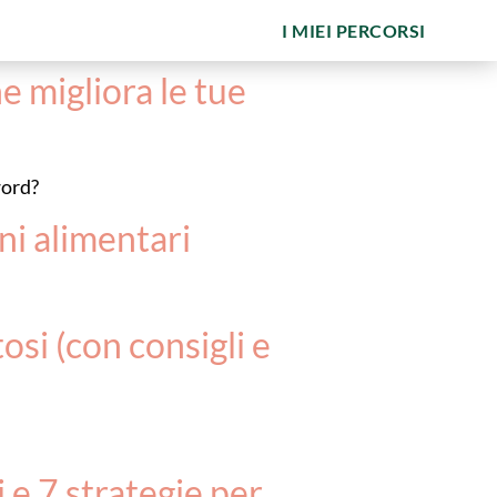
I MIEI PERCORSI
e migliora le tue
word?
ni alimentari
osi (con consigli e
i e 7 strategie per